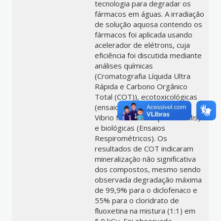
tecnologia para degradar os
fármacos em águas. A irradiação
de solução aquosa contendo os
fármacos foi aplicada usando
acelerador de elétrons, cuja
eficiência foi discutida mediante
análises químicas
(Cromatografia Líquida Ultra
Rápida e Carbono Orgânico
Total (COT)), ecotoxicológicas
(ensaios de toxicidade com
Vibrio fischeri e Daphnia similis)
e biológicas (Ensaios
Respirométricos). Os
resultados de COT indicaram
mineralização não significativa
dos compostos, mesmo sendo
observada degradação máxima
de 99,9% para o diclofenaco e
55% para o cloridrato de
fluoxetina na mistura (1:1) em