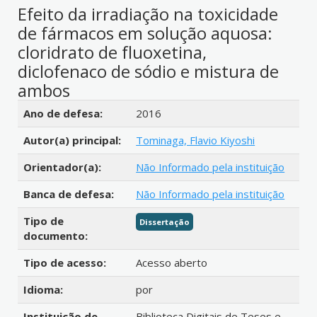
Efeito da irradiação na toxicidade
de fármacos em solução aquosa:
cloridrato de fluoxetina,
diclofenaco de sódio e mistura de
ambos
Detalhes bibliográficos
Ano de defesa:
2016
Autor(a) principal:
Tominaga, Flavio Kiyoshi
Orientador(a):
Não Informado pela instituição
Banca de defesa:
Não Informado pela instituição
Tipo de
Dissertação
documento:
Tipo de acesso:
Acesso aberto
Idioma:
por
Instituição de
Biblioteca Digitais de Teses e