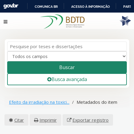
COMUNICA BR
ACESSO À INFORMAÇÃO
PARTI
IR
Pular para o conteúdo
PARA
O
CONTEÚDO
Buscar
Busca avançada
Efeito da irradiação na toxici...
Metadados do item
Citar
Imprimir
Exportar registro