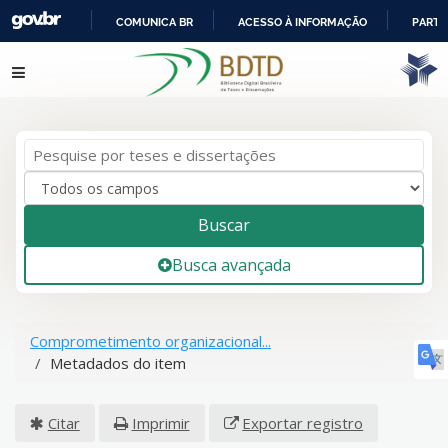
COMUNICA BR
ACESSO À INFORMAÇÃO
PARTI
IR
Pular para o conteúdo
PARA
O
CONTEÚDO
Buscar
Busca avançada
Comprometimento organizacional...
Metadados do item
Citar
Imprimir
Exportar registro