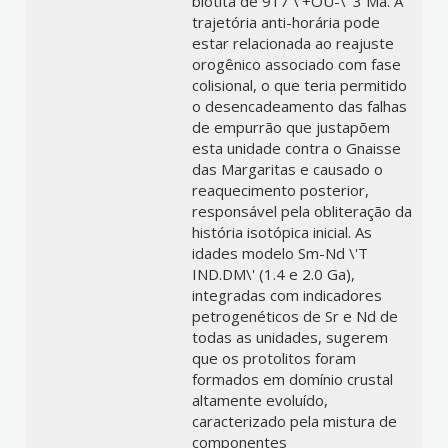
biotita de 917 \'+OU-\' 3 Ma. A
trajetória anti-horária pode
estar relacionada ao reajuste
orogênico associado com fase
colisional, o que teria permitido
o desencadeamento das falhas
de empurrão que justapõem
esta unidade contra o Gnaisse
das Margaritas e causado o
reaquecimento posterior,
responsável pela obliteração da
história isotópica inicial. As
idades modelo Sm-Nd \'T
IND.DM\' (1.4 e 2.0 Ga),
integradas com indicadores
petrogenéticos de Sr e Nd de
todas as unidades, sugerem
que os protolitos foram
formados em domínio crustal
altamente evoluído,
caracterizado pela mistura de
componentes