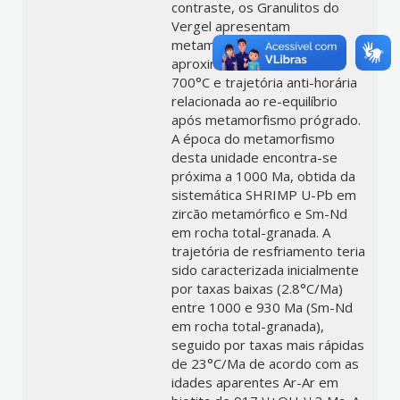
contraste, os Granulitos do
Vergel apresentam
metamorfismo de
aproximadamente 6 kbar e
700°C e trajetória anti-horária
relacionada ao re-equilíbrio
após metamorfismo prógrado.
A época do metamorfismo
desta unidade encontra-se
próxima a 1000 Ma, obtida da
sistemática SHRIMP U-Pb em
zircão metamórfico e Sm-Nd
em rocha total-granada. A
trajetória de resfriamento teria
sido caracterizada inicialmente
por taxas baixas (2.8°C/Ma)
entre 1000 e 930 Ma (Sm-Nd
em rocha total-granada),
seguido por taxas mais rápidas
de 23°C/Ma de acordo com as
idades aparentes Ar-Ar em