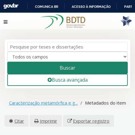
COMUNICA BR
ACESSO À INFORMAÇÃO
PARTI
IR
Pular para o conteúdo
PARA
O
CONTEÚDO
Buscar
Busca avançada
Caracterização metamórfica e g...
Metadados do item
Citar
Imprimir
Exportar registro