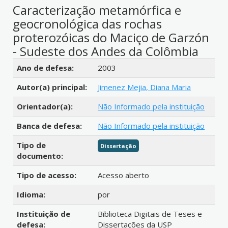
Caracterização metamórfica e
geocronológica das rochas
proterozóicas do Maciço de Garzón
- Sudeste dos Andes da Colômbia
Detalhes bibliográficos
Ano de defesa:
2003
Autor(a) principal:
Jimenez Mejia, Diana Maria
Orientador(a):
Não Informado pela instituição
Banca de defesa:
Não Informado pela instituição
Tipo de
Dissertação
documento:
Tipo de acesso:
Acesso aberto
Idioma:
por
Instituição de
Biblioteca Digitais de Teses e
defesa:
Dissertações da USP