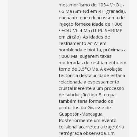
metamorfismo de 1034 \'+OU-
\'6 Ma (Sm-Nd em RT-granada),
enquanto que o leucossoma de
injeção fornece idade de 1006
\'+OU-\'6.4 Ma (U-Pb SHRIMP
em zircão). As idades de
resfriamento Ar-Ar em
hornblenda e biotita, próximas a
1000 Ma, sugerem taxas
moderadas de resfriamento em
torno de 3.5°C/Ma. A evolução
tectônica desta unidade estaria
relacionada a espessamento
crustal inerente a um processo
de subducção tipo B, o qual
também teria formado os
protolitos do Gnaisse de
Guapotón-Mancagua.
Posteriormente um evento
colisional acarretou a trajetória
retrógrada observada. Em