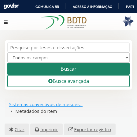
COMUNICA BR
ACESSO À INFORMAÇÃO
PARTI
IR
Pular para o conteúdo
PARA
O
CONTEÚDO
Buscar
Busca avançada
Sistemas convectivos de mesoes...
Metadados do item
Citar
Imprimir
Exportar registro