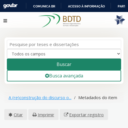
COMUNICA BR
ACESSO À INFORMAÇÃO
PARTI
IR
Pular para o conteúdo
PARA
O
CONTEÚDO
Buscar
Busca avançada
A (re)construção do discurso o...
Metadados do item
Citar
Imprimir
Exportar registro