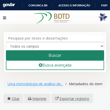
COMUNICA BR
ACESSO À INFORMAÇÃO
PARTI
IR
Pular para o conteúdo
PARA
O
CONTEÚDO
Buscar
Busca avançada
Uma metodologia de análise de...
Metadados do item
Citar
Imprimir
Exportar registro