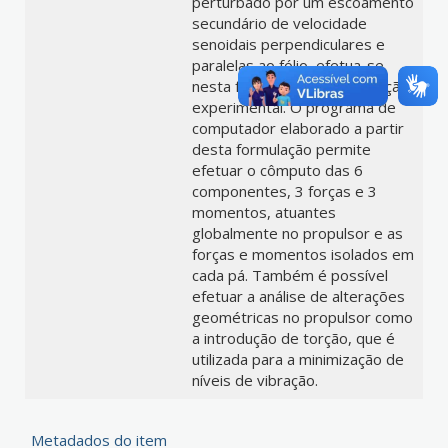
perturbado por um escoamento
secundário de velocidade
senoidais perpendiculares e
paralelas ao fólio, efetua-se
nesta formulação uma correção
experimental. O programa de
computador elaborado a partir
desta formulação permite
efetuar o cômputo das 6
componentes, 3 forças e 3
momentos, atuantes
globalmente no propulsor e as
forças e momentos isolados em
cada pá. Também é possível
efetuar a análise de alterações
geométricas no propulsor como
a introdução de torção, que é
utilizada para a minimização de
níveis de vibração.
Metadados do item