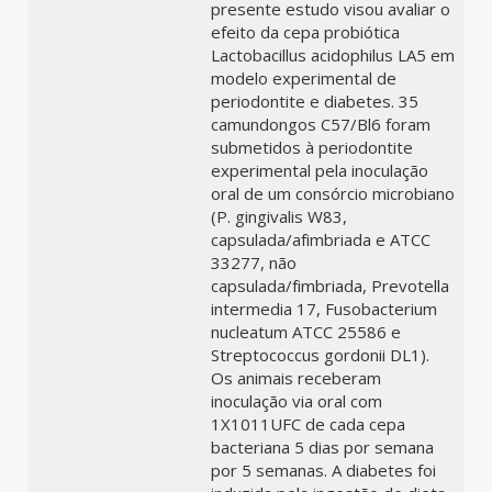
presente estudo visou avaliar o
efeito da cepa probiótica
Lactobacillus acidophilus LA5 em
modelo experimental de
periodontite e diabetes. 35
camundongos C57/Bl6 foram
submetidos à periodontite
experimental pela inoculação
oral de um consórcio microbiano
(P. gingivalis W83,
capsulada/afimbriada e ATCC
33277, não
capsulada/fimbriada, Prevotella
intermedia 17, Fusobacterium
nucleatum ATCC 25586 e
Streptococcus gordonii DL1).
Os animais receberam
inoculação via oral com
1X1011UFC de cada cepa
bacteriana 5 dias por semana
por 5 semanas. A diabetes foi