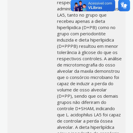
respectivamente. A
administração de L.acidophilus
LA5, tanto no grupo que
recebeu apenas a dieta
hiperlipidica (D+PB) como no
grupo com periodontite
induzida e dieta hiperlipidica
(D+PPPB) resultou em menor
tolerância à glicose do que os
respectivos controles. A análise
de microtomografia do osso
alveolar da maxila demonstrou
que o consórcio microbiano foi
capaz de induzir a perda do
volume de osso alveolar
(D+PP), sendo que os demais
grupos não diferiram do
controle D+SHAM, indicando
que L. acidophilus LA5 foi capaz
de controlar a perda óssea
alveolar. A dieta hiperlipídica