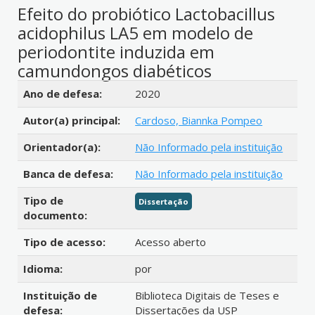
Efeito do probiótico Lactobacillus
acidophilus LA5 em modelo de
periodontite induzida em
camundongos diabéticos
Detalhes bibliográficos
Ano de defesa:
2020
Autor(a) principal:
Cardoso, Biannka Pompeo
Orientador(a):
Não Informado pela instituição
Banca de defesa:
Não Informado pela instituição
Tipo de
Dissertação
documento:
Tipo de acesso:
Acesso aberto
Idioma:
por
Instituição de
Biblioteca Digitais de Teses e
defesa:
Dissertações da USP