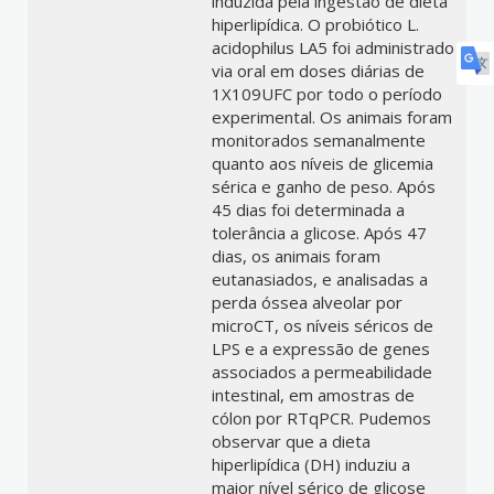
induzida pela ingestão de dieta
hiperlipídica. O probiótico L.
acidophilus LA5 foi administrado
via oral em doses diárias de
1X109UFC por todo o período
experimental. Os animais foram
monitorados semanalmente
quanto aos níveis de glicemia
sérica e ganho de peso. Após
45 dias foi determinada a
tolerância a glicose. Após 47
dias, os animais foram
eutanasiados, e analisadas a
perda óssea alveolar por
microCT, os níveis séricos de
LPS e a expressão de genes
associados a permeabilidade
intestinal, em amostras de
cólon por RTqPCR. Pudemos
observar que a dieta
hiperlipídica (DH) induziu a
maior nível sérico de glicose