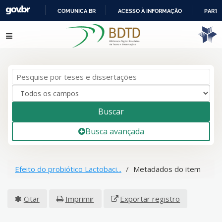
COMUNICA BR
ACESSO À INFORMAÇÃO
PARTI
IR
Pular para o conteúdo
PARA
O
CONTEÚDO
Buscar
Busca avançada
Efeito do probiótico Lactobaci...
Metadados do item
Citar
Imprimir
Exportar registro