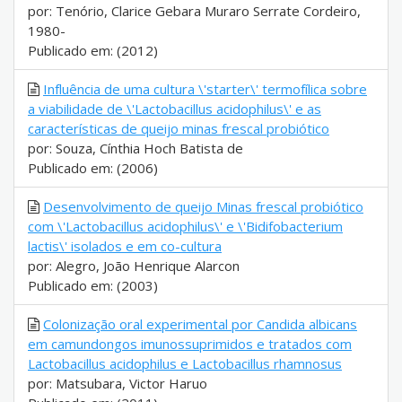
por: Tenório, Clarice Gebara Muraro Serrate Cordeiro,
1980-
Publicado em: (2012)
Influência de uma cultura \'starter\' termofílica sobre
a viabilidade de \'Lactobacillus acidophilus\' e as
características de queijo minas frescal probiótico
por: Souza, Cínthia Hoch Batista de
Publicado em: (2006)
Desenvolvimento de queijo Minas frescal probiótico
com \'Lactobacillus acidophilus\' e \'Bidifobacterium
lactis\' isolados e em co-cultura
por: Alegro, João Henrique Alarcon
Publicado em: (2003)
Colonização oral experimental por Candida albicans
em camundongos imunossuprimidos e tratados com
Lactobacillus acidophilus e Lactobacillus rhamnosus
por: Matsubara, Victor Haruo