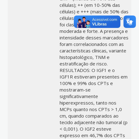
células); ++ (em 10-50% das
células) e +++ (mais de 50% das
células). O grau da expressão
foi classificada em leve,
moderada e forte. A presença e
intensidade desses marcadores
foram correlacionados com as
características clínicas, variante
histopatológico, TNM e
estratificação de risco.
RESULTADOS: O IGF1 e o
IGF1R estiveram presentes em
100% e 99% dos CPTs e
mostraram-se
significativamente
hiperexpressos, tanto nos
MCPs quanto nos CPTs > 1,0
cm, quando comparados ao
tecido adjacente não tumoral (p
< 0,001). O IGF2 esteve
expresso em 46,7% dos CPTs