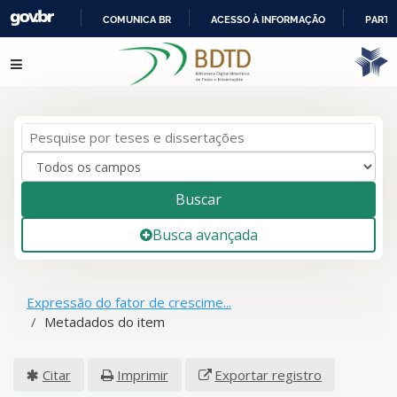
COMUNICA BR
ACESSO À INFORMAÇÃO
PARTI
IR
Pular para o conteúdo
PARA
O
CONTEÚDO
Buscar
Busca avançada
Expressão do fator de crescime...
Metadados do item
Citar
Imprimir
Exportar registro