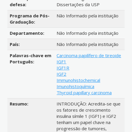
defesa:
Dissertações da USP
Programa de Pós-
Não Informado pela instituição
Graduação:
Departamento:
Não Informado pela instituição
País:
Não Informado pela instituição
Palavras-chave em
Carcinoma papilífero de tireoide
Português:
IGF1
IGF1R
IGF2
Immunohistochemical
Imunohistoquímica
Thyroid papillary carcinoma
Resumo:
INTRODUÇÃO: Acredita-se que
os fatores de crescimento
insulina símile 1 (IGF1) e IGF2
tenham um papel chave na
progressão de tumores,