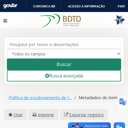
COMUNICA BR
ACESSO À INFORMAÇÃO
PARTI
IR
Pular para o conteúdo
PARA
O
CONTEÚDO
Buscar
Busca avançada
Política de escalonamento de t...
Metadados do item
Citar
Imprimir
Exportar registro