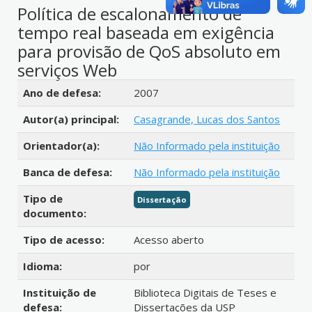
Política de escalonamento de
tempo real baseada em exigência
para provisão de QoS absoluto em
serviços Web
Detalhes bibliográficos
Ano de defesa:
2007
Autor(a) principal:
Casagrande, Lucas dos Santos
Orientador(a):
Não Informado pela instituição
Banca de defesa:
Não Informado pela instituição
Tipo de
Dissertação
documento:
Tipo de acesso:
Acesso aberto
Idioma:
por
Instituição de
Biblioteca Digitais de Teses e
defesa:
Dissertações da USP