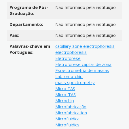
Programa de Pós-
Não Informado pela instituição
Graduação:
Departamento:
Não Informado pela instituição
País:
Não Informado pela instituição
Palavras-chave em
capillary zone electrophoresis
Português:
electrophoresis
Eletroforese
Eletroforese capilar de zona
Espectrometria de massas
Lab-on-a-chip
mass spectrometry
Micro TAS
Micro-TAS
Microchip
Microfabricação
Microfabrication
Microfluidica
Microfluidics