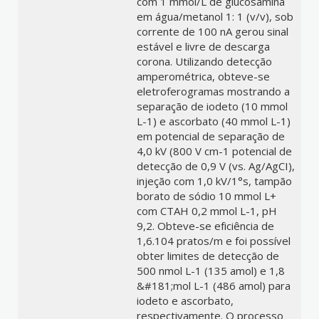
com 1 mmol/L de glucosamina
em água/metanol 1: 1 (v/v), sob
corrente de 100 nA gerou sinal
estável e livre de descarga
corona. Utilizando detecção
amperométrica, obteve-se
eletroferogramas mostrando a
separação de iodeto (10 mmol
L-1) e ascorbato (40 mmol L-1)
em potencial de separação de
4,0 kV (800 V cm-1 potencial de
detecção de 0,9 V (vs. Ag/AgCI),
injeção com 1,0 kV/1°s, tampão
borato de sódio 10 mmol L+
com CTAH 0,2 mmol L-1, pH
9,2. Obteve-se eficiência de
1,6.104 pratos/m e foi possível
obter limites de detecção de
500 nmol L-1 (135 amol) e 1,8
&#181;mol L-1 (486 amol) para
iodeto e ascorbato,
respectivamente. O processo