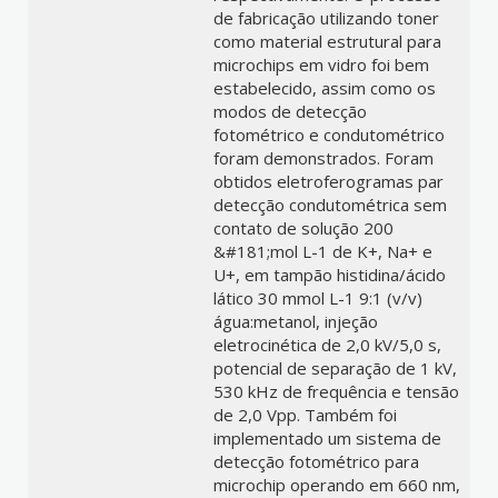
de fabricação utilizando toner
como material estrutural para
microchips em vidro foi bem
estabelecido, assim como os
modos de detecção
fotométrico e condutométrico
foram demonstrados. Foram
obtidos eletroferogramas par
detecção condutométrica sem
contato de solução 200
&#181;mol L-1 de K+, Na+ e
U+, em tampão histidina/ácido
lático 30 mmol L-1 9:1 (v/v)
água:metanol, injeção
eletrocinética de 2,0 kV/5,0 s,
potencial de separação de 1 kV,
530 kHz de frequência e tensão
de 2,0 Vpp. Também foi
implementado um sistema de
detecção fotométrico para
microchip operando em 660 nm,