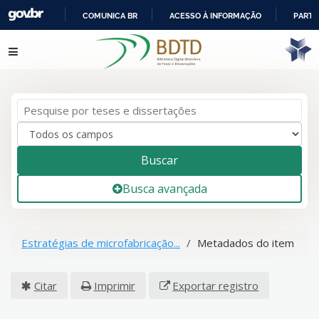
COMUNICA BR
ACESSO À INFORMAÇÃO
PARTI
IR
Pular para o conteúdo
PARA
O
CONTEÚDO
Buscar
Busca avançada
Estratégias de microfabricação...
Metadados do item
Citar
Imprimir
Exportar registro