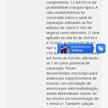
comprimento, 12 &#181;m de
profundidade e largura típica. A
cela condutométrica foi
construída sobre o canal de
separação utilizando-se fita
adesiva de cobre (1 mm de
largura) como eletrodos. O sinal
aplicado na cela foi de 530 kHz
e 10 Vpp . A separação de K+,
Na+ e Li+ na concentração de
100 &#181;mol L-1 foi efetuada
em torno de 0,8 min, utilizando-
se 1 kV como potencial de
separação. Foram
desenvolvidos microchips para
análise por espectrometria de
massas com introdução de
amostra por eletronebulização,
sendo determinado cluster do
íon cloreto em concentração de
1 mmol L+. Também solução