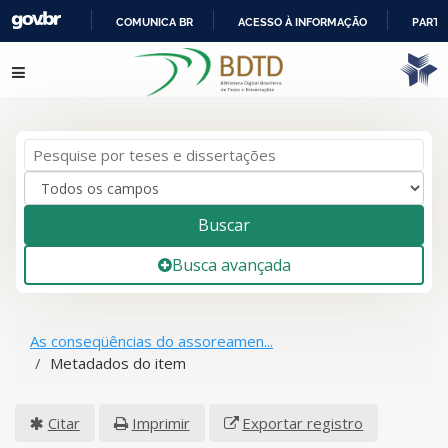
COMUNICA BR
ACESSO À INFORMAÇÃO
PARTI
IR
Pular para o conteúdo
PARA
O
CONTEÚDO
Buscar
Busca avançada
As conseqüências do assoreamen...
Metadados do item
Citar
Imprimir
Exportar registro