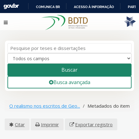
COMUNICA BR
ACESSO À INFORMAÇÃO
PARTI
IR
Pular para o conteúdo
PARA
O
CONTEÚDO
Buscar
Busca avançada
O realismo nos escritos de Geo...
Metadados do item
Citar
Imprimir
Exportar registro