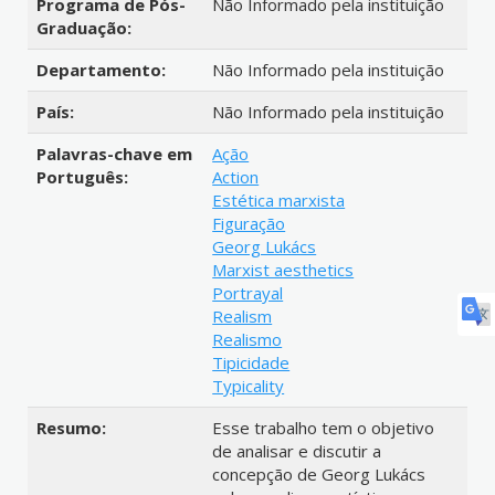
Programa de Pós-
Não Informado pela instituição
Graduação:
Departamento:
Não Informado pela instituição
País:
Não Informado pela instituição
Palavras-chave em
Ação
Português:
Action
Estética marxista
Figuração
Georg Lukács
Marxist aesthetics
Portrayal
Realism
Realismo
Tipicidade
Typicality
Resumo:
Esse trabalho tem o objetivo
de analisar e discutir a
concepção de Georg Lukács