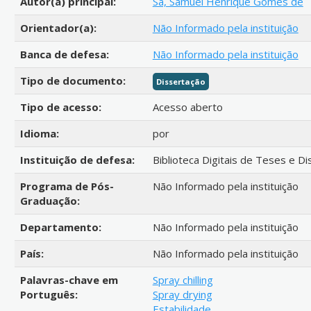
Autor(a) principal:
Sá, Samuel Henrique Gomes de
Orientador(a):
Não Informado pela instituição
Banca de defesa:
Não Informado pela instituição
Tipo de documento:
Dissertação
Tipo de acesso:
Acesso aberto
Idioma:
por
Instituição de defesa:
Biblioteca Digitais de Teses e D
Programa de Pós-
Não Informado pela instituição
Graduação:
Departamento:
Não Informado pela instituição
País:
Não Informado pela instituição
Palavras-chave em
Spray chilling
Português:
Spray drying
Estabilidade