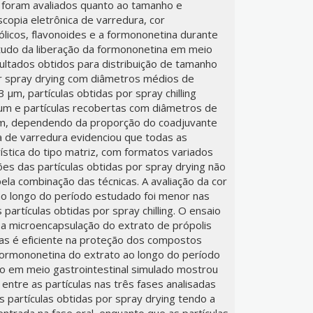
, foram avaliados quanto ao tamanho e
oscopia eletrônica de varredura, cor
nólicos, flavonoides e a formononetina durante
udo da liberação da formononetina em meio
sultados obtidos para distribuição de tamanho
r spray drying com diâmetros médios de
µm, partículas obtidas por spray chilling
µm e partículas recobertas com diâmetros de
m, dependendo da proporção do coadjuvante
ca de varredura evidenciou que todas as
ística do tipo matriz, com formatos variados
es das partículas obtidas por spray drying não
la combinação das técnicas. A avaliação da cor
ao longo do período estudado foi menor nas
 partículas obtidas por spray chilling. O ensaio
a microencapsulação do extrato de própolis
as é eficiente na proteção dos compostos
a formononetina do extrato ao longo do período
ção em meio gastrointestinal simulado mostrou
 entre as partículas nas três fases analisadas
 as partículas obtidas por spray drying tendo a
ntrada na fase oral, enquanto que as partículas