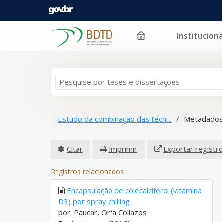
Instituciona
Pular para o conteúdo
Estudo da combinação das técni...
Metadados
Citar
Imprimir
Exportar registr
Registros relacionados
Encapsulação de colecalciferol (vitamina
D3) por spray chilling
por: Paucar, Orfa Collazos