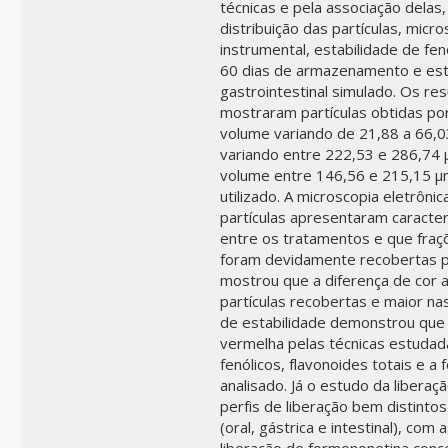
técnicas e pela associação delas
distribuição das partículas, micr
instrumental, estabilidade de fe
60 dias de armazenamento e est
gastrointestinal simulado. Os re
mostraram partículas obtidas po
volume variando de 21,88 a 66,03 
variando entre 222,53 e 286,74 
volume entre 146,56 e 215,15 µ
utilizado. A microscopia eletrôni
partículas apresentaram caracter
entre os tratamentos e que fraçõ
foram devidamente recobertas pe
mostrou que a diferença de cor 
partículas recobertas e maior nas
de estabilidade demonstrou que 
vermelha pelas técnicas estudad
fenólicos, flavonoides totais e 
analisado. Já o estudo da libera
perfis de liberação bem distintos
(oral, gástrica e intestinal), com
liberação de formononetina conce