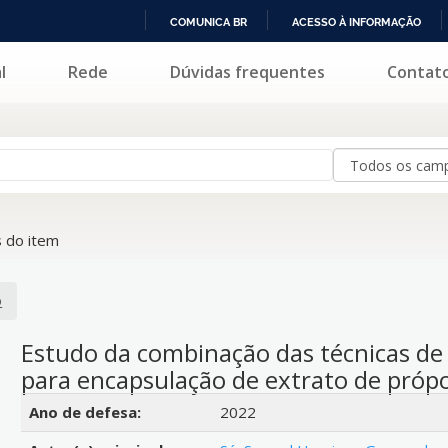
COMUNICA BR
ACESSO À INFORMAÇÃO
IR
l
Rede
Dúvidas frequentes
Contat
PARA
O
CONTEÚDO
 do item
o
Estudo da combinação das técnicas de s
para encapsulação de extrato de própo
Detalhes bibliográficos
Ano de defesa:
2022