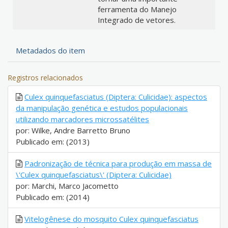
ferramenta do Manejo
Integrado de vetores.
Metadados do item
Registros relacionados
Culex quinquefasciatus (Diptera: Culicidae): aspectos
da manipulação genética e estudos populacionais
utilizando marcadores microssatélites
por: Wilke, Andre Barretto Bruno
Publicado em: (2013)
Padronização de técnica para produção em massa de
\'Culex quinquefasciatus\' (Diptera: Culicidae)
por: Marchi, Marco Jacometto
Publicado em: (2014)
Vitelogênese do mosquito Culex quinquefasciatus