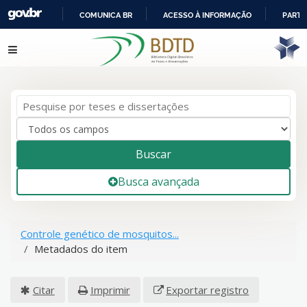
COMUNICA BR
ACESSO À INFORMAÇÃO
PARTI
IR
Pular para o conteúdo
PARA
O
CONTEÚDO
Buscar
Busca avançada
Controle genético de mosquitos...
Metadados do item
Citar
Imprimir
Exportar registro