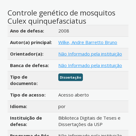
Controle genético de mosquitos
Culex quinquefasciatus
Detalhes bibliográficos
Ano de defesa:
2008
Autor(a) principal:
Wilke, Andre Barretto Bruno
Orientador(a):
Não Informado pela instituição
Banca de defesa:
Não Informado pela instituição
Tipo de
Dissertação
documento:
Tipo de acesso:
Acesso aberto
Idioma:
por
Instituição de
Biblioteca Digitais de Teses e
defesa:
Dissertações da USP
Programa de Pós-
Não Informado pela instituição