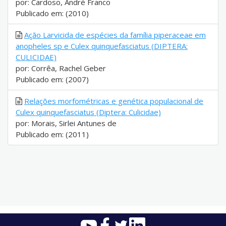
por: Cardoso, André Franco
Publicado em: (2010)
Ação Larvicida de espécies da família piperaceae em
anopheles sp e Culex quinquefasciatus (DIPTERA:
CULICIDAE)
por: Corrêa, Rachel Geber
Publicado em: (2007)
Relações morfométricas e genética populacional de
Culex quinquefasciatus (Diptera: Culicidae)
por: Morais, Sirlei Antunes de
Publicado em: (2011)