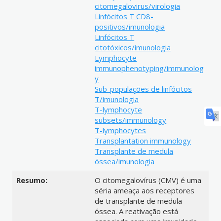
citomegalovirus/virologia
Linfócitos T CD8-
positivos/imunologia
Linfócitos T
citotóxicos/imunologia
Lymphocyte
immunophenotyping/immunolog
y
Sub-populações de linfócitos
T/imunologia
T-lymphocyte
subsets/immunology
T-lymphocytes
Transplantation immunology
Transplante de medula
óssea/imunologia
Resumo:
O citomegalovírus (CMV) é uma
séria ameaça aos receptores
de transplante de medula
óssea. A reativação está