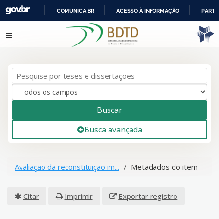
COMUNICA BR
ACESSO À INFORMAÇÃO
PARTI
IR
Pular para o conteúdo
PARA
O
CONTEÚDO
Buscar
Busca avançada
Avaliação da reconstituição im...
Metadados do item
Citar
Imprimir
Exportar registro