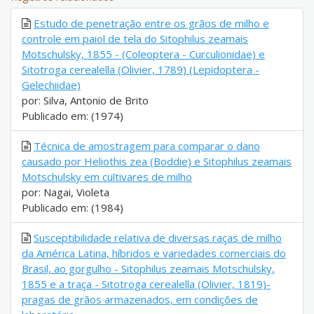
Estudo de penetração entre os grãos de milho e
controle em paiol de tela do Sitophilus zeamais
Motschulsky, 1855 - (Coleoptera - Curculionidae) e
Sitotroga cerealella (Olivier, 1789) (Lepidoptera -
Gelechiidae)
por: Silva, Antonio de Brito
Publicado em: (1974)
Técnica de amostragem para comparar o dano
causado por Heliothis zea (Boddie) e Sitophilus zeamais
Motschulsky em cultivares de milho
por: Nagai, Violeta
Publicado em: (1984)
Susceptibilidade relativa de diversas raças de milho
da América Latina, híbridos e variedades comerciais do
Brasil, ao gorgulho - Sitophilus zeamais Motschulsky,
1855 e a traça - Sitotroga cerealella (Olivier, 1819)-
pragas de grãos armazenados, em condições de