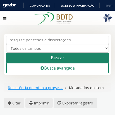
COMUNICA BR
ACESSO À INFORMAÇÃO
PARTI
IR
Pular para o conteúdo
PARA
O
CONTEÚDO
Buscar
Busca avançada
Resistência de milho a pragas...
Metadados do item
Citar
Imprimir
Exportar registro