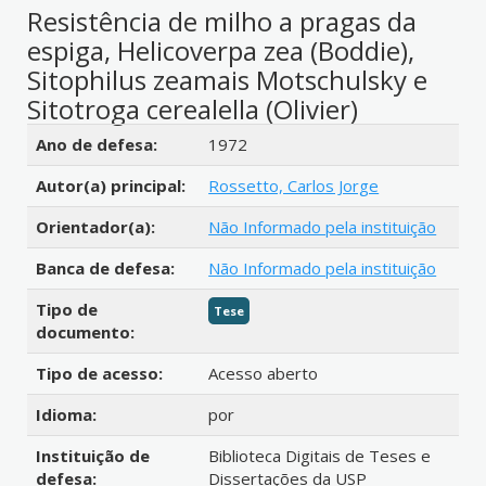
Resistência de milho a pragas da
espiga, Helicoverpa zea (Boddie),
Sitophilus zeamais Motschulsky e
Sitotroga cerealella (Olivier)
Detalhes bibliográficos
Ano de defesa:
1972
Autor(a) principal:
Rossetto, Carlos Jorge
Orientador(a):
Não Informado pela instituição
Banca de defesa:
Não Informado pela instituição
Tipo de
Tese
documento:
Tipo de acesso:
Acesso aberto
Idioma:
por
Instituição de
Biblioteca Digitais de Teses e
defesa:
Dissertações da USP