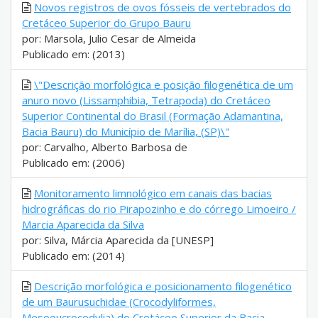
Novos registros de ovos fósseis de vertebrados do
Cretáceo Superior do Grupo Bauru
por: Marsola, Julio Cesar de Almeida
Publicado em: (2013)
\"Descrição morfológica e posição filogenética de um
anuro novo (Lissamphibia, Tetrapoda) do Cretáceo
Superior Continental do Brasil (Formação Adamantina,
Bacia Bauru) do Município de Marília, (SP)\"
por: Carvalho, Alberto Barbosa de
Publicado em: (2006)
Monitoramento limnológico em canais das bacias
hidrográficas do rio Pirapozinho e do córrego Limoeiro /
Marcia Aparecida da Silva
por: Silva, Márcia Aparecida da [UNESP]
Publicado em: (2014)
Descrição morfológica e posicionamento filogenético
de um Baurusuchidae (Crocodyliformes,
Mesoeucrocodylia) do Cretáceo Superior da Bacia