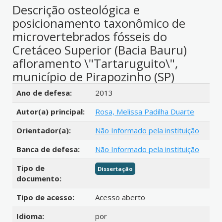
Descrição osteológica e
posicionamento taxonômico de
microvertebrados fósseis do
Cretáceo Superior (Bacia Bauru)
afloramento \"Tartaruguito\",
município de Pirapozinho (SP)
Detalhes bibliográficos
Ano de defesa:
2013
Autor(a) principal:
Rosa, Melissa Padilha Duarte
Orientador(a):
Não Informado pela instituição
Banca de defesa:
Não Informado pela instituição
Tipo de
Dissertação
documento:
Tipo de acesso:
Acesso aberto
Idioma:
por