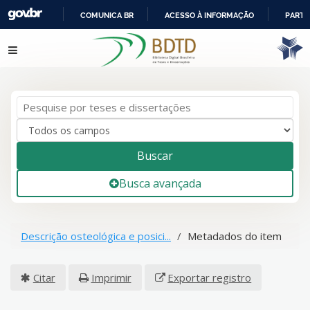
COMUNICA BR
ACESSO À INFORMAÇÃO
PARTI
IR
Pular para o conteúdo
PARA
O
CONTEÚDO
Buscar
Busca avançada
Descrição osteológica e posici...
Metadados do item
Citar
Imprimir
Exportar registro