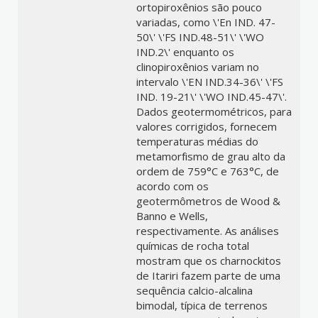
ortopiroxênios são pouco
variadas, como \'En IND. 47-
50\' \'FS IND.48-51\' \'WO
IND.2\' enquanto os
clinopiroxênios variam no
intervalo \'EN IND.34-36\' \'FS
IND. 19-21\' \'WO IND.45-47\'.
Dados geotermométricos, para
valores corrigidos, fornecem
temperaturas médias do
metamorfismo de grau alto da
ordem de 759°C e 763°C, de
acordo com os
geotermômetros de Wood &
Banno e Wells,
respectivamente. As análises
químicas de rocha total
mostram que os charnockitos
de Itariri fazem parte de uma
sequência calcio-alcalina
bimodal, típica de terrenos