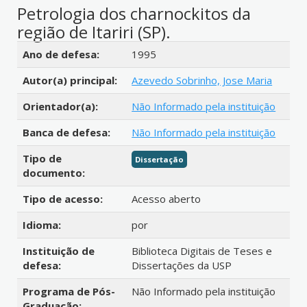
Petrologia dos charnockitos da
região de Itariri (SP).
Detalhes bibliográficos
Ano de defesa:
1995
Autor(a) principal:
Azevedo Sobrinho, Jose Maria
Orientador(a):
Não Informado pela instituição
Banca de defesa:
Não Informado pela instituição
Tipo de
Dissertação
documento:
Tipo de acesso:
Acesso aberto
Idioma:
por
Instituição de
Biblioteca Digitais de Teses e
defesa:
Dissertações da USP
Programa de Pós-
Não Informado pela instituição
Graduação: