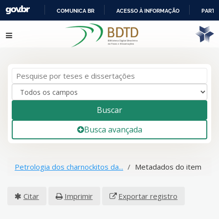
COMUNICA BR
ACESSO À INFORMAÇÃO
PARTI
IR
Pular para o conteúdo
PARA
O
CONTEÚDO
Buscar
Busca avançada
Petrologia dos charnockitos da...
Metadados do item
Citar
Imprimir
Exportar registro