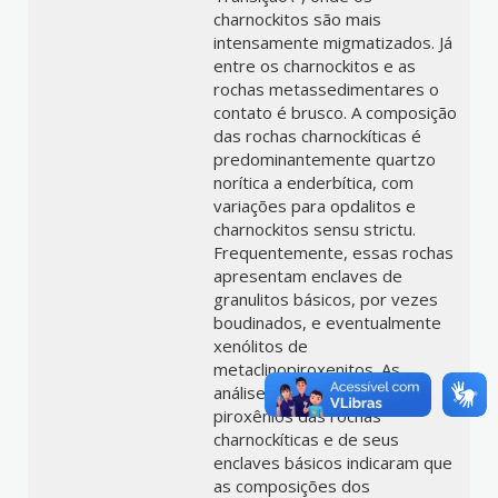
charnockitos são mais
intensamente migmatizados. Já
entre os charnockitos e as
rochas metassedimentares o
contato é brusco. A composição
das rochas charnockíticas é
predominantemente quartzo
norítica a enderbítica, com
variações para opdalitos e
charnockitos sensu strictu.
Frequentemente, essas rochas
apresentam enclaves de
granulitos básicos, por vezes
boudinados, e eventualmente
xenólitos de
metaclinopiroxenitos. As
análises químicas dos
piroxênios das rochas
charnockíticas e de seus
enclaves básicos indicaram que
as composições dos