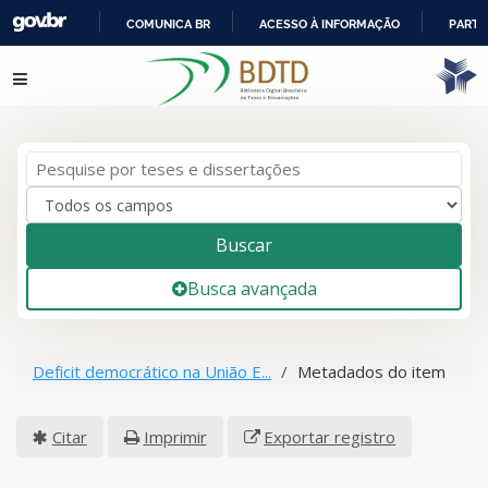
COMUNICA BR
ACESSO À INFORMAÇÃO
PARTI
IR
Pular para o conteúdo
PARA
O
CONTEÚDO
Buscar
Busca avançada
Deficit democrático na União E...
Metadados do item
Citar
Imprimir
Exportar registro