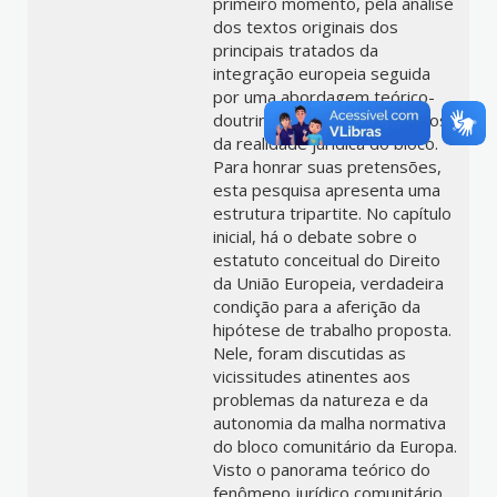
primeiro momento, pela análise
dos textos originais dos
principais tratados da
integração europeia seguida
por uma abordagem teórico-
doutrinária de alguns aspectos
da realidade jurídica do bloco.
Para honrar suas pretensões,
esta pesquisa apresenta uma
estrutura tripartite. No capítulo
inicial, há o debate sobre o
estatuto conceitual do Direito
da União Europeia, verdadeira
condição para a aferição da
hipótese de trabalho proposta.
Nele, foram discutidas as
vicissitudes atinentes aos
problemas da natureza e da
autonomia da malha normativa
do bloco comunitário da Europa.
Visto o panorama teórico do
fenômeno jurídico comunitário