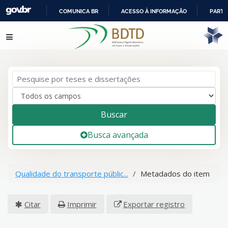
COMUNICA BR
ACESSO À INFORMAÇÃO
PARTI
IR
Pular para o conteúdo
PARA
O
CONTEÚDO
Buscar
Busca avançada
Qualidade do transporte públic...
Metadados do item
Citar
Imprimir
Exportar registro