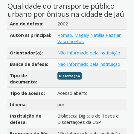
Qualidade do transporte público
urbano por ônibus na cidade de Jaú
Detalhes bibliográficos
Ano de defesa:
2002
Autor(a) principal:
Romão, Magaly Natália Pazzian
Vasconcellos
Orientador(a):
Não Informado pela instituição
Banca de defesa:
Não Informado pela instituição
Tipo de
Dissertação
documento:
Tipo de acesso:
Acesso aberto
Idioma:
por
Instituição de
Biblioteca Digitais de Teses e
defesa:
Dissertações da USP
Programa de Pós-
Não Informado pela instituição