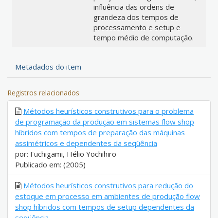
influência das ordens de
grandeza dos tempos de
processamento e setup e
tempo médio de computação.
Metadados do item
Registros relacionados
Métodos heurísticos construtivos para o problema
de programação da produção em sistemas flow shop
híbridos com tempos de preparação das máquinas
assimétricos e dependentes da seqüência
por: Fuchigami, Hélio Yochihiro
Publicado em: (2005)
Métodos heurísticos construtivos para redução do
estoque em processo em ambientes de produção flow
shop híbridos com tempos de setup dependentes da
seqüência