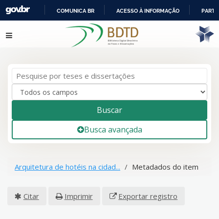
COMUNICA BR
ACESSO À INFORMAÇÃO
PARTI
IR
Pular para o conteúdo
PARA
O
CONTEÚDO
Buscar
Busca avançada
Arquitetura de hotéis na cidad...
Metadados do item
Citar
Imprimir
Exportar registro