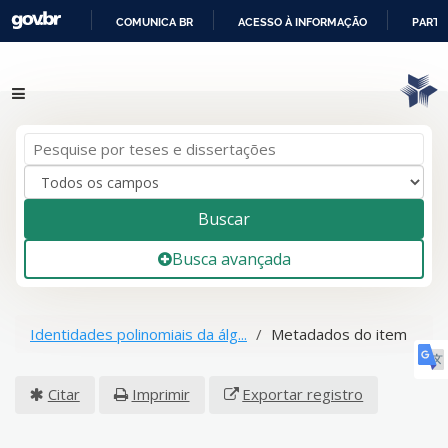
COMUNICA BR
ACESSO À INFORMAÇÃO
PARTI
IR
Pular para o conteúdo
PARA
O
CONTEÚDO
Buscar
Busca avançada
Identidades polinomiais da álg...
Metadados do item
Citar
Imprimir
Exportar registro