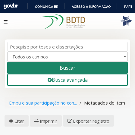
COMUNICA BR
ACESSO À INFORMAÇÃO
PARTI
IR
Pular para o conteúdo
PARA
O
CONTEÚDO
Buscar
Busca avançada
Embu e sua participação no con...
Metadados do item
Citar
Imprimir
Exportar registro