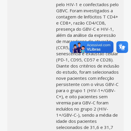
pelo HIV-1 e coinfectados pelo
GBVC. Foram investigados a
contagem de linfócitos T CD4+
e CD8+, razão CD4/CD8,
presença do GBV-C e HIV-1,
além da análise da expressão
de marcadores de ativação
(CCR5, CD38 e HLA-DR),
senescência e exaustão celular
(PD-1, CD95, CD57 e CD28).
Diante dos critérios de inclusão
do estudo, foram selecionados
nove pacientes com infecção
persistente com o vírus GBV-C
para o grupo 1 (HIV-1+/GBV-
C+), e oito pacientes sem
viremia para GBV-C foram
incluídos no grupo 2 (HIV-
1+/GBV-C-), sendo a média de
idade dos pacientes
selecionados de 31,6 e 31,7