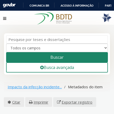
COMUNICA BR
ACESSO À INFORMAÇÃO
PARTI
IR
Pular para o conteúdo
PARA
O
CONTEÚDO
Buscar
Busca avançada
Impacto da infecção incidente...
Metadados do item
Citar
Imprimir
Exportar registro