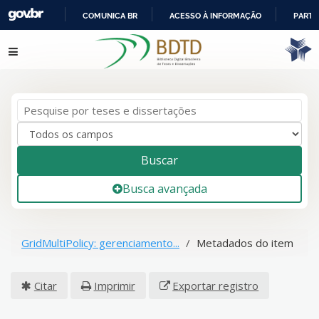
COMUNICA BR
ACESSO À INFORMAÇÃO
PARTI
IR
Pular para o conteúdo
PARA
O
CONTEÚDO
Buscar
Busca avançada
GridMultiPolicy: gerenciamento...
Metadados do item
Citar
Imprimir
Exportar registro