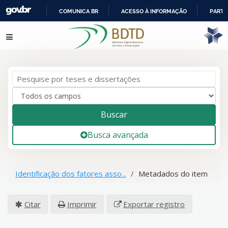
COMUNICA BR
ACESSO À INFORMAÇÃO
PARTI
IR
Pular para o conteúdo
PARA
O
CONTEÚDO
Buscar
Busca avançada
Identificação dos fatores asso...
Metadados do item
Citar
Imprimir
Exportar registro