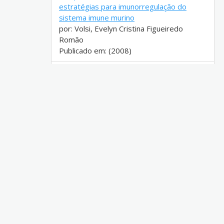
estratégias para imunorregulação do
sistema imune murino
por: Volsi, Evelyn Cristina Figueiredo
Romão
Publicado em: (2008)
Análise da resposta imune celular após
o direcionamento in vivo de antígenos do
HIV para células dendríticas
por: Apostolico, Juliana de Souza
[UNIFESP]
Publicado em: (2017)