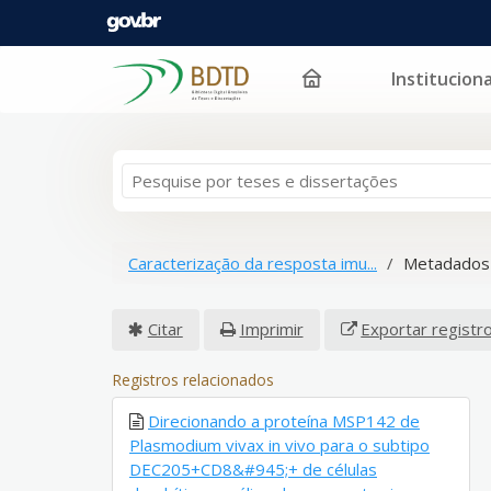
Instituciona
Pular para o conteúdo
Caracterização da resposta imu...
Metadados 
Citar
Imprimir
Exportar registr
Registros relacionados
Direcionando a proteína MSP142 de
Plasmodium vivax in vivo para o subtipo
DEC205+CD8&#945;+ de células