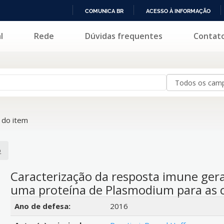
COMUNICA BR
ACESSO À INFORMAÇÃO
IR
l
Rede
Dúvidas frequentes
Contat
PARA
O
CONTEÚDO
do item
o
Caracterização da resposta imune ger
uma proteína de Plasmodium para as cé
Detalhes bibliográficos
Ano de defesa:
2016