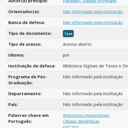
Autor(a) principal:
Panatieri, Raquel Hoffmann
Orientador(a):
Não Informado pela instituição
Banca de defesa:
Não Informado pela instituição
Tipo de documento:
Tese
Tipo de acesso:
Acesso aberto
Idioma:
por
Instituição de defesa:
Biblioteca Digitais de Teses e D
Programa de Pós-
Não Informado pela instituição
Graduação:
Departamento:
Não Informado pela instituição
País:
Não Informado pela instituição
Palavras-chave em
Anticorpos monoclonais
Português:
Células dendríticas
DEC205