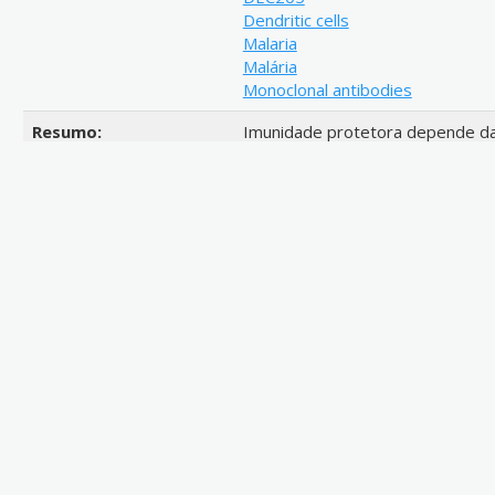
Dendritic cells
Malaria
Malária
Monoclonal antibodies
Resumo:
Imunidade protetora depende da
linfócitos T de memória. A geraç
apresentação de antígenos pelas 
antígenos tem sido estudado co
entregar antígenos diretamente 
principal objetivo desse trabalh
para a subpopulação DEC205+ d
desafiados dias depois, com espor
não protegeu camundongos do de
protegeu, alcançando níveis de 
casos. Observamos correlação en
relativa dos animais imunizados 
utilizando anticorpos monoclon
major repeat pode ser utilizada
contra malária.