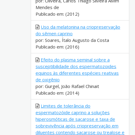
por: Oliveira, Carlos Thiago Silveira Alvim
Mendes de
Publicado em: (2012)
Uso da melatonina na criopreservação
do sêmen caprino
por: Soares, Ítalo Augusto da Costa
Publicado em: (2016)
Efeito do plasma seminal sobre a
susceptibilidade dos espermatozoides
equinos às diferentes espécies reativas
de oxigênio
por: Gurgel, João Rafael Chinait
Publicado em: (2014)
Limites de tolerância do
espermatozóide caprino a soluções
hiperosmóticas de sacarose e taxa de
sobrevivência após criopreservação em
diluentes contendo sacarose ou trealose e