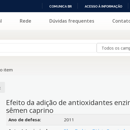
COMUNICA BR
ACESSO À INFORMAÇÃO
IR
l
Rede
Dúvidas frequentes
Contat
PARA
O
CONTEÚDO
o item
o
Efeito da adição de antioxidantes enz
sêmen caprino
Detalhes bibliográficos
Ano de defesa:
2011