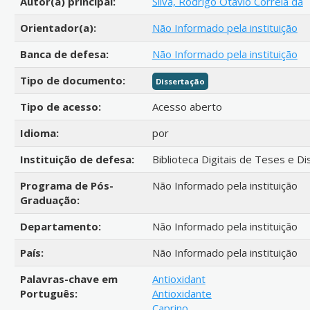
Autor(a) principal:
Silva, Rodrigo Otávio Correia da
Orientador(a):
Não Informado pela instituição
Banca de defesa:
Não Informado pela instituição
Tipo de documento:
Dissertação
Tipo de acesso:
Acesso aberto
Idioma:
por
Instituição de defesa:
Biblioteca Digitais de Teses e D
Programa de Pós-
Não Informado pela instituição
Graduação:
Departamento:
Não Informado pela instituição
País:
Não Informado pela instituição
Palavras-chave em
Antioxidant
Português:
Antioxidante
Caprino