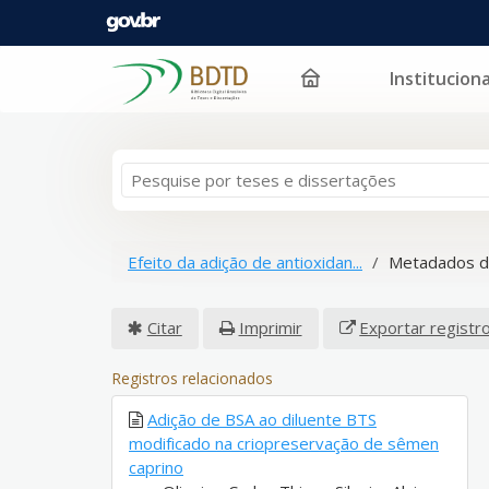
Instituciona
Pular para o conteúdo
Efeito da adição de antioxidan...
Metadados d
Citar
Imprimir
Exportar registr
Registros relacionados
Adição de BSA ao diluente BTS
modificado na criopreservação de sêmen
caprino