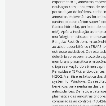
experimento 1, amostras esperm
incubação com 3 sistemas de pr
peroxidação de lipídeos, conheci
amostras espermáticas foram su
xantina oxidase (ânion superóxi
Radical hidroxila), peróxido de 
mM). Após a incubação as amostr
morfologia, motilidade, membran
Bengala/ Fast Green), mitocôndri
ao ácido tiobarbitúrico (TBARS, 
estresse oxidativo). Os resulta
deletéria ao espermatozóide cap
membrana plasmática e mitocôndri
criopreservação do sêmen caprin
Peroxidase (GPx), antioxidantes
H2O2. A análise estatística dos 
system for Windows. Os resulta
benéficos para nenhuma das vari
antioxidantes. De fato, a catala
plasmática das amostras criopr
comparadas ao controle (13,42
espermatozóides com membrana í