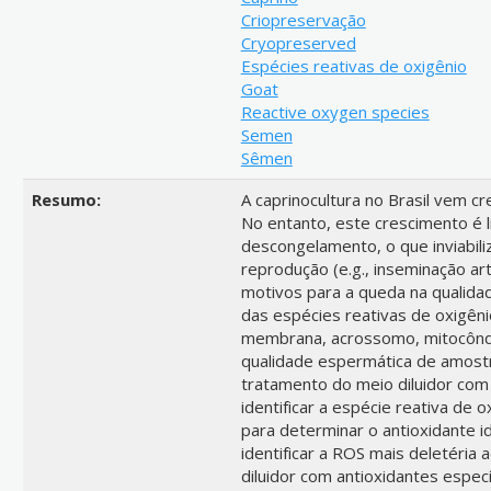
Criopreservação
Cryopreserved
Espécies reativas de oxigênio
Goat
Reactive oxygen species
Semen
Sêmen
Resumo:
A caprinocultura no Brasil vem c
No entanto, este crescimento é 
descongelamento, o que inviabiliz
reprodução (e.g., inseminação art
motivos para a queda na qualid
das espécies reativas de oxigên
membrana, acrossomo, mitocôndr
qualidade espermática de amostr
tratamento do meio diluidor com 
identificar a espécie reativa de 
para determinar o antioxidante i
identificar a ROS mais deletéria 
diluidor com antioxidantes espec