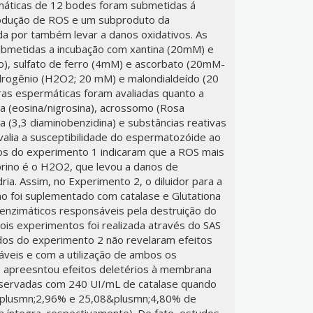
áticas de 12 bodes foram submetidas á
odução de ROS e um subproduto da
da por também levar a danos oxidativos. As
bmetidas a incubação com xantina (20mM) e
do), sulfato de ferro (4mM) e ascorbato (20mM-
hidrogênio (H2O2; 20 mM) e malondialdeído (20
as espermáticas foram avaliadas quanto a
a (eosina/nigrosina), acrossomo (Rosa
a (3,3 diaminobenzidina) e substâncias reativas
avalia a susceptibilidade do espermatozóide ao
dos do experimento 1 indicaram que a ROS mais
rino é o H2O2, que levou a danos de
a. Assim, no Experimento 2, o diluidor para a
o foi suplementado com catalase e Glutationa
 enzimáticos responsáveis pela destruição do
dois experimentos foi realizada através do SAS
dos do experimento 2 não revelaram efeitos
áveis e com a utilização de ambos os
se apreesntou efeitos deletérios à membrana
eservadas com 240 UI/mL de catalase quando
&plusmn;2,96% e 25,08&plusmn;4,80% de
ntegra, respectivamente). De fato, estudos