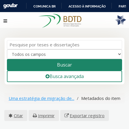
COMUNICA BR
ACESSO À INFORMAÇÃO
PARTI
IR
Pular para o conteúdo
PARA
O
CONTEÚDO
Buscar
Busca avançada
Uma estratégia de migração de...
Metadados do item
Citar
Imprimir
Exportar registro