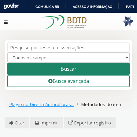
COMUNICA BR
ACESSO À INFORMAÇÃO
PARTI
IR
Pular para o conteúdo
PARA
O
CONTEÚDO
Buscar
Busca avançada
Plágio no Direito Autoral bras...
Metadados do item
Citar
Imprimir
Exportar registro