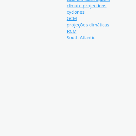
climate projections
cyclones
GCM
projeções climáticas
RCM
South Atlantic
subtropical cyclones
ventos
winds
Resumo:
O objetivo principal deste trabal
todos os ciclones e dos subtrop
baixos e altos níveis), no sudoest
conjuntos de projeções climátic
(RCP8.5) compostos de quatro re
RegCM4 (RegCM4s) aninhadas em 
HadGEM2-ES, MPI-ES e GFDL-ES) 
CFSR forneceram o conjunto de r
período histórico (1979-2005). 
futuros (próximo: 2020-2050; dis
ciclogenéticas (RG1: sul-sudeste 