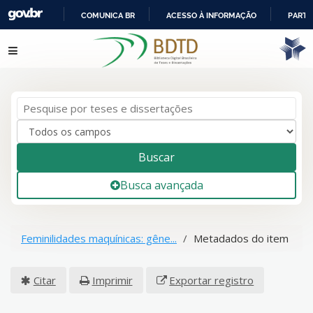
COMUNICA BR
ACESSO À INFORMAÇÃO
PARTI
IR
Pular para o conteúdo
PARA
O
CONTEÚDO
Buscar
Busca avançada
Feminilidades maquínicas: gêne...
Metadados do item
Citar
Imprimir
Exportar registro