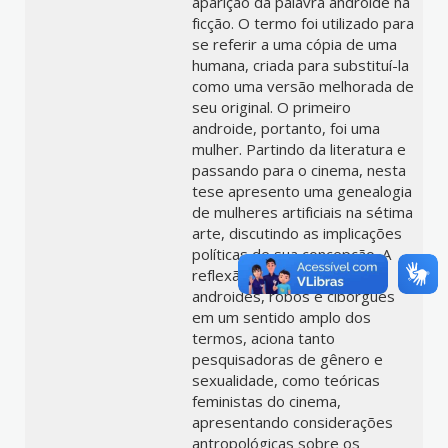
aparição da palavra androide na
ficção. O termo foi utilizado para
se referir a uma cópia de uma
humana, criada para substituí-la
como uma versão melhorada de
seu original. O primeiro
androide, portanto, foi uma
mulher. Partindo da literatura e
passando para o cinema, nesta
tese apresento uma genealogia
de mulheres artificiais na sétima
arte, discutindo as implicações
políticas de sua concepção. A
reflexão, que engloba
androides, robôs e ciborgues
em um sentido amplo dos
termos, aciona tanto
pesquisadoras de gênero e
sexualidade, como teóricas
feministas do cinema,
apresentando considerações
antropológicas sobre os