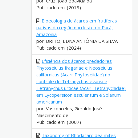
por: Cruz, João Boavida da
Publicado em: (2019)
Bioecologia de ácaros em frutíferas
nativas da região nordeste do Pará,
Amazônia
por: BRITO, EDNA ANTÔNIA DA SILVA
Publicado em: (2024)
Eficiência dos ácaros predadores
Phytoseiulus fragariae e Neoseiulus
californicus (Acari: Phytoseiidae) no
controle de Tetranychus evansi e
Tetranychus urticae (Acari: Tetranychidae)
em Lycopersicon esculentum e Solanum
americanum
por: Vasconcelos, Geraldo José
Nascimento de
Publicado em: (2007)
Taxonomy of Rhodacaroidea mites