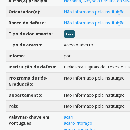
Autor(a) principal:
Noronha, Aloyséia Cristina da Silv
Orientador(a):
Não Informado pela instituição
Banca de defesa:
Não Informado pela instituição
Tipo de documento:
Tese
Tipo de acesso:
Acesso aberto
Idioma:
por
Instituição de defesa:
Biblioteca Digitais de Teses e D
Programa de Pós-
Não Informado pela instituição
Graduação:
Departamento:
Não Informado pela instituição
País:
Não Informado pela instituição
Palavras-chave em
acari
Português:
ácaro-fitófago
ácaro-prepador