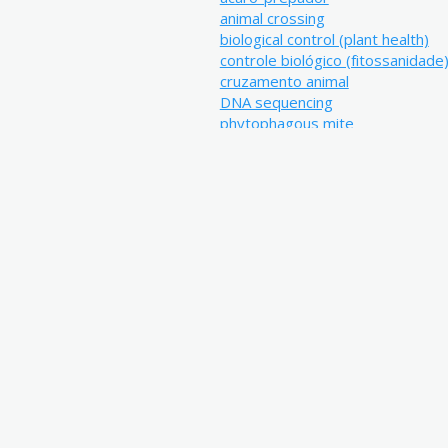
animal crossing
biological control (plant health)
controle biológico (fitossanidade
cruzamento animal
DNA sequencing
phytophagous mite
predatory mite
seqüencia de DNA
Resumo:
Ácaros fitoseídeos são eficient
culturas. A precisa identificação 
inimigos naturais em um projeto 
geralmente identificados com bas
aspectos biológicos e ecológicos
moleculares vêm sendo usadas n
identificados como Euseius citri
do Meio-RS, Campinas-SP e Petro
procedentes de Arroio do Meio, 
e Viçosa-MG foram estudados em 
reprodutiva e características mol
correspondeu as medições de es