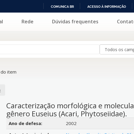
COMUNICA BR
ACESSO À INFORMAÇÃO
IR
al
Rede
Dúvidas frequentes
Contat
PARA
O
CONTEÚDO
do item
o
Caracterização morfológica e molecula
gênero Euseius (Acari, Phytoseiidae).
Detalhes bibliográficos
Ano de defesa:
2002