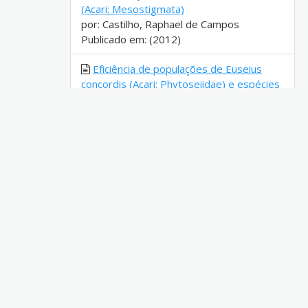
(Acari: Mesostigmata)
por: Castilho, Raphael de Campos
Publicado em: (2012)
Eficiência de populações de Euseius
concordis (Acari: Phytoseiidae) e espécies
afins no controle do microácaro-do-
tomateiro, Aculops lycopersici (Acari:
Eriophyidae)
por: Lopes, Paula Caroline
Publicado em: (2015)