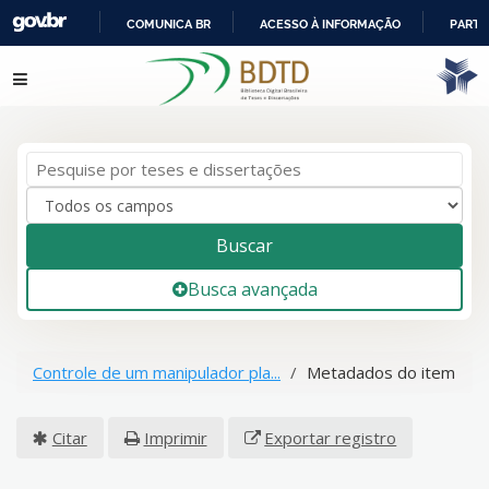
COMUNICA BR
ACESSO À INFORMAÇÃO
PARTI
IR
Pular para o conteúdo
PARA
O
CONTEÚDO
Buscar
Busca avançada
Controle de um manipulador pla...
Metadados do item
Citar
Imprimir
Exportar registro