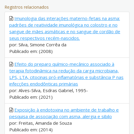
Registros relacionados
Imunologia das interações materno-fetais na asma:
padrões de reatividade imunológica no colostro e no
sangue de mães asmáticas e no sangue de cordão de
seus respectivos recém-nascidos.
por: Silva, Simone Corrêa da
Publicado em: (2008)
Efeito do preparo químico-mecânico associado à
terapia fotodinâmica na redução da carga microbiana,
LPS, LTA, citocinas pró-inflamatórias e substância P nas
infecções endodônticas primárias
por: Alves-Silva, Esdras Gabriel, 1995-
Publicado em: (2021)
Exposição à endotoxina no ambiente de trabalho e
pesquisa de associação com asma, alergia e sibilo
por: Freitas, Amanda de Souza
Publicado em: (2014)