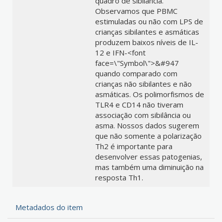
quadro de sibilância.
Observamos que PBMC
estimuladas ou não com LPS de
crianças sibilantes e asmáticas
produzem baixos níveis de IL-
12 e IFN-<font
face=\"Symbol\">&#947
quando comparado com
crianças não sibilantes e não
asmáticas. Os polimorfismos de
TLR4 e CD14 não tiveram
associação com sibilância ou
asma. Nossos dados sugerem
que não somente a polarização
Th2 é importante para
desenvolver essas patogenias,
mas também uma diminuição na
resposta Th1.
Metadados do item