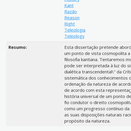
Kant
Razão
Reason
Right
Teleologia
Teleology
Resumo:
Esta dissertação pretende aborda
um ponto de vista cosmopolita a 
filosofia kantiana. Tentaremos mo
pode ser interpretada à luz do sis
dialética transcendental\" da Crít
sistemática dos conhecimentos 
ordenação da natureza de acordo
de acordo com esta representaçã
história universal de um ponto d
fio condutor o direito cosmopol
como um progresso contínuo da 
as suas disposições naturais rac
propósito da natureza.