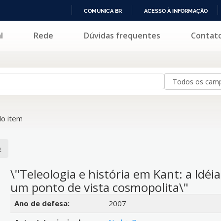
COMUNICA BR
ACESSO À INFORMAÇÃO
IR
l
Rede
Dúvidas frequentes
Contat
PARA
O
CONTEÚDO
o item
o
\"Teleologia e história em Kant: a Idéi
um ponto de vista cosmopolita\"
Detalhes bibliográficos
Ano de defesa:
2007