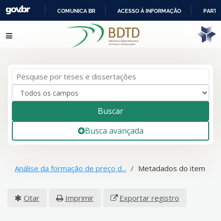
COMUNICA BR
ACESSO À INFORMAÇÃO
PARTI
IR
Pular para o conteúdo
PARA
O
CONTEÚDO
Buscar
Busca avançada
Análise da formação de preço d...
Metadados do item
Citar
Imprimir
Exportar registro