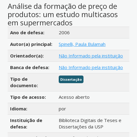
Análise da formação de preço de
produtos: um estudo multicasos
em supermercados
Detalhes bibliográficos
Ano de defesa:
2006
Autor(a) principal:
Spinelli, Paula Bulamah
Orientador(a):
Não Informado pela instituição
Banca de defesa:
Não Informado pela instituição
Tipo de
Dissertação
documento:
Tipo de acesso:
Acesso aberto
Idioma:
por
Instituição de
Biblioteca Digitais de Teses e
defesa:
Dissertações da USP