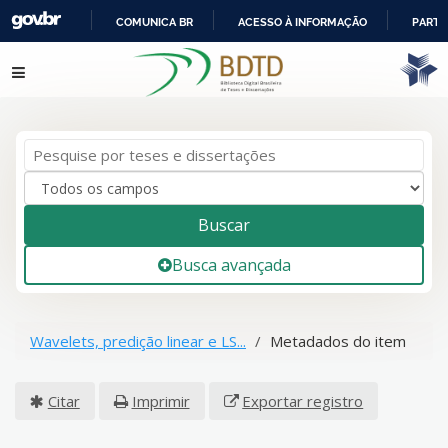
COMUNICA BR
ACESSO À INFORMAÇÃO
PARTI
IR
Pular para o conteúdo
PARA
O
CONTEÚDO
Buscar
Busca avançada
Wavelets, predição linear e LS...
Metadados do item
Citar
Imprimir
Exportar registro