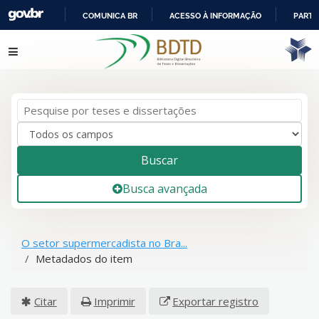
COMUNICA BR
ACESSO À INFORMAÇÃO
PARTI
IR
Pular para o conteúdo
PARA
O
CONTEÚDO
Buscar
Busca avançada
O setor supermercadista no Bra...
Metadados do item
Citar
Imprimir
Exportar registro