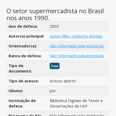
O setor supermercadista no Brasil
nos anos 1990.
Detalhes bibliográficos
Ano de defesa:
2003
Autor(a) principal:
Sesso Filho, Umberto Antonio
Orientador(a):
Não Informado pela instituição
Banca de defesa:
Não Informado pela instituição
Tipo de
Tese
documento:
Tipo de acesso:
Acesso aberto
Idioma:
por
Instituição de
Biblioteca Digitais de Teses e
defesa:
Dissertações da USP
Programa de Pós-
Não Informado pela instituição