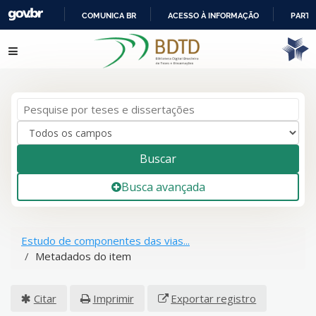
COMUNICA BR
ACESSO À INFORMAÇÃO
PARTI
IR
Pular para o conteúdo
PARA
O
CONTEÚDO
Buscar
Busca avançada
Estudo de componentes das vias...
Metadados do item
Citar
Imprimir
Exportar registro