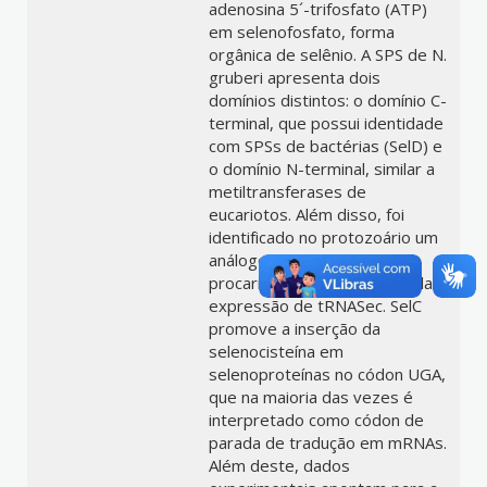
adenosina 5´-trifosfato (ATP)
em selenofosfato, forma
orgânica de selênio. A SPS de N.
gruberi apresenta dois
domínios distintos: o domínio C-
terminal, que possui identidade
com SPSs de bactérias (SelD) e
o domínio N-terminal, similar a
metiltransferases de
eucariotos. Além disso, foi
identificado no protozoário um
análogo ao gene SelC de
procariotos, responsável pela
expressão de tRNASec. SelC
promove a inserção da
selenocisteína em
selenoproteínas no códon UGA,
que na maioria das vezes é
interpretado como códon de
parada de tradução em mRNAs.
Além deste, dados