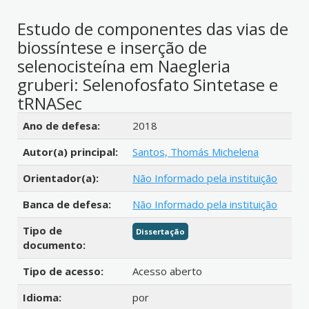
Estudo de componentes das vias de
biossíntese e inserção de
selenocisteína em Naegleria
gruberi: Selenofosfato Sintetase e
tRNASec
Detalhes bibliográficos
Ano de defesa:
2018
Autor(a) principal:
Santos, Thomás Michelena
Orientador(a):
Não Informado pela instituição
Banca de defesa:
Não Informado pela instituição
Tipo de
Dissertação
documento:
Tipo de acesso:
Acesso aberto
Idioma:
por