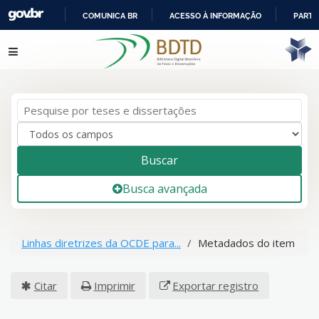
COMUNICA BR
ACESSO À INFORMAÇÃO
PARTI
IR
Pular para o conteúdo
PARA
O
CONTEÚDO
Buscar
Busca avançada
Linhas diretrizes da OCDE para...
Metadados do item
Citar
Imprimir
Exportar registro