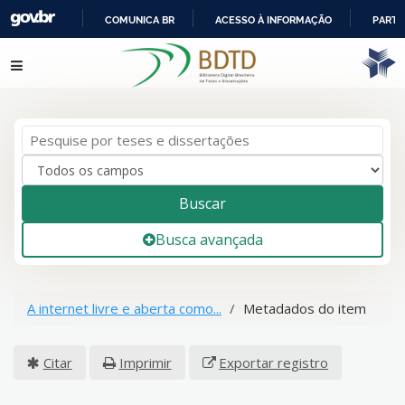
COMUNICA BR
ACESSO À INFORMAÇÃO
PARTI
IR
Pular para o conteúdo
PARA
O
CONTEÚDO
Buscar
Busca avançada
A internet livre e aberta como...
Metadados do item
Citar
Imprimir
Exportar registro