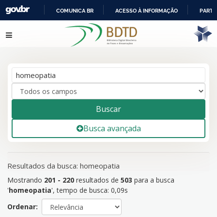
COMUNICA BR
ACESSO À INFORMAÇÃO
PARTI
IR
Mostrando
201 - 220
resultados de
503
para a busca
Pular para o conteúdo
PARA
'
homeopatia
'
O
CONTEÚDO
Buscar
Busca avançada
Resultados da busca: homeopatia
Mostrando
201 - 220
resultados de
503
para a busca
'
homeopatia
'
, tempo de busca: 0,09s
Ordenar: