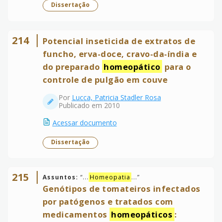
Dissertação
214
Potencial inseticida de extratos de
funcho, erva-doce, cravo-da-índia e
do preparado
homeopático
para o
controle de pulgão em couve
Por
Lucca, Patricia Stadler Rosa
Publicado em 2010
Acessar documento
Dissertação
215
Assuntos:
“
...
Homeopatia
...
”
Genótipos de tomateiros infectados
por patógenos e tratados com
medicamentos
homeopáticos
: