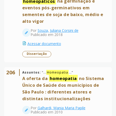
homeopáticos
na germinação e
eventos pós-germinativos em
sementes de soja de baixo, médio e
alto vigor
Por
Souza, Juliana Corsini de
Publicado em 2018
Acessar documento
Dissertação
206
Assuntos:
“
...
Homeopatia
...
”
A oferta da
homeopatia
no Sistema
Único de Saúde dos municípios de
São Paulo : diferentes atores e
distintas institucionalizações
Por
Galhardi, Wania Maria Papile
Publicado em 2010