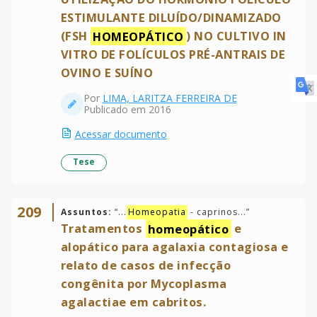
ESTIMULANTE DILUÍDO/DINAMIZADO
(FSH
HOMEOPÁTICO
) NO CULTIVO IN
VITRO DE FOLÍCULOS PRÉ-ANTRAIS DE
OVINO E SUÍNO
Por
LIMA, LARITZA FERREIRA DE
Publicado em 2016
Acessar documento
Tese
209
Assuntos:
“
...
Homeopatia
- caprinos...
”
Tratamentos
homeopático
e
alopático para agalaxia contagiosa e
relato de casos de infecção
congênita por Mycoplasma
agalactiae em cabritos.