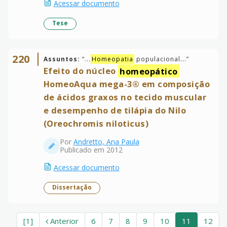
Acessar documento
Tese
220
Assuntos:
“
...
Homeopatia
populacional...
”
Efeito do núcleo
homeopático
HomeoAqua mega-3® em composição
de ácidos graxos no tecido muscular
e desempenho de tilápia do Nilo
(Oreochromis niloticus)
Por
Andretto, Ana Paula
Publicado em 2012
Acessar documento
Dissertação
[1]
Anterior
6
7
8
9
10
11
12