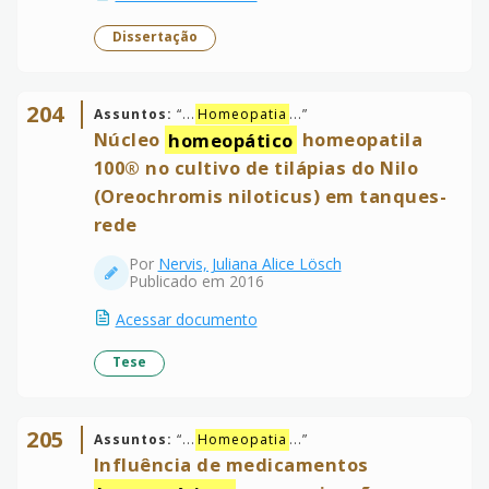
Dissertação
204
Assuntos:
“
...
Homeopatia
...
”
Núcleo
homeopático
homeopatila
100® no cultivo de tilápias do Nilo
(Oreochromis niloticus) em tanques-
rede
Por
Nervis, Juliana Alice Lösch
Publicado em 2016
Acessar documento
Tese
205
Assuntos:
“
...
Homeopatia
...
”
Influência de medicamentos