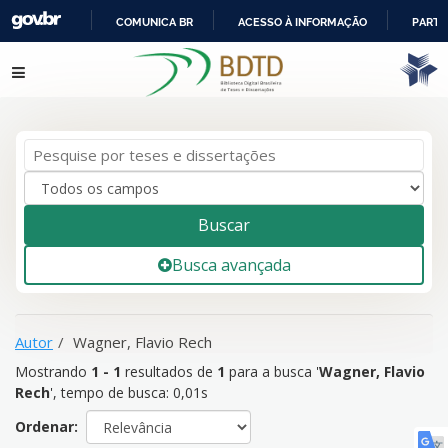
COMUNICA BR
ACESSO À INFORMAÇÃO
PARTI
IR
Mostrando
1 - 1
resultados de
1
para a busca '
Wagner, Flavio
Pular para o conteúdo
PARA
Rech
'
O
CONTEÚDO
Buscar
Busca avançada
Autor
Wagner, Flavio Rech
Mostrando
1 - 1
resultados de
1
para a busca '
Wagner, Flavio
Rech
'
, tempo de busca: 0,01s
Ordenar: