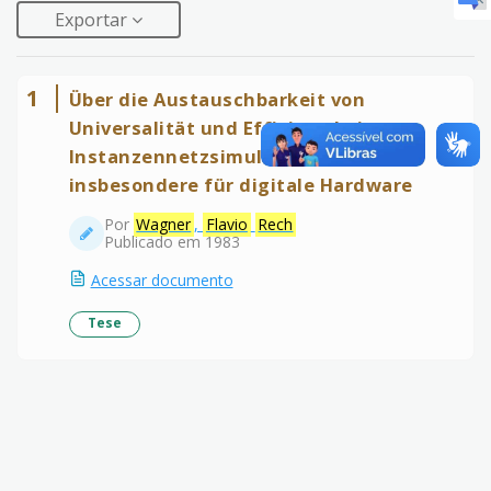
Exportar
1
Über die Austauschbarkeit von
Universalität und Effizienz bei
Instanzennetzsimulatoren,
insbesondere für digitale Hardware
Por
Wagner
,
Flavio
Rech
Publicado em 1983
Acessar documento
Tese