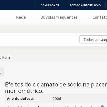
COMUNICA BR
ACESSO À INFORMAÇÃO
IR
l
Rede
Dúvidas frequentes
Contat
PARA
O
CONTEÚDO
o item
o
Efeitos do ciclamato de sódio na place
morfométrico.
Detalhes bibliográficos
Ano de defesa:
2006