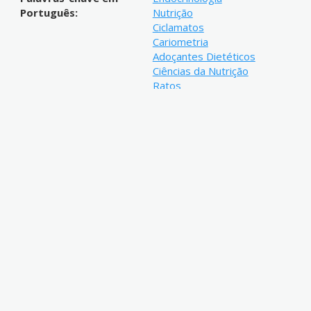
Português:
Nutrição
Ciclamatos
Cariometria
Adoçantes Dietéticos
Ciências da Nutrição
Ratos
Palavras-chave em
Cyclamate
Inglês:
Placenta
Cariometry
Endocrinology
Nutrition Sciences
Karyomatry
Dietet Sweeteners
Rats
Palavras-chave em
Ciencias Nutricionales
Espanhol:
Edulcorantes Dieteticos
Rata
Área do conhecimento
CNPQ::CIENCIAS DA SAUDE::NU
CNPq: