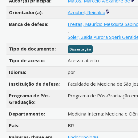
Autor(a) principal:
Matos, Marcelo Alexandre de
Orientador(a):
Azoubel, Reinaldo
Banca de defesa:
Freitas, Maurício Mesquita Sabin
,
Soler, Zaída Aurora Sperli Gerald
Tipo de documento:
Dissertação
Tipo de acesso:
Acesso aberto
Idioma:
por
Instituição de defesa:
Faculdade de Medicina de São Jo
Programa de Pós-
Programa de Pós-Graduação em 
Graduação:
Departamento:
Medicina Interna; Medicina e Ciên
País:
BR
Palavras-chave em
Endocrinologia