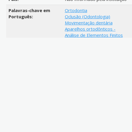
Palavras-chave em
Ortodontia
Português:
Oclusão (Odontologia)
Movimentação dentária
Aparelhos ortodônticos -
Análise de Elementos Finitos
Contenções ortodônticas
Link de acesso:
http://bib.pucminas.br/teses/Od
Metadados do item