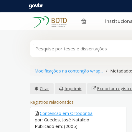
Instituciona
Pular para o conteúdo
Modificações na contenção wrap...
Metadados
Citar
Imprimir
Exportar registr
Registros relacionados
Contenção em Ortodontia
por: Guedes, José Natalicio
Publicado em: (2005)