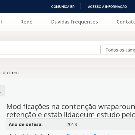
COMUNICA BR
ACESSO À INFORMAÇÃO
IR
l
Rede
Dúvidas frequentes
Contat
PARA
O
CONTEÚDO
 do item
o
Modificações na contenção wraparou
retenção e estabilidadeum estudo pel
Detalhes bibliográficos
Ano de defesa:
2018