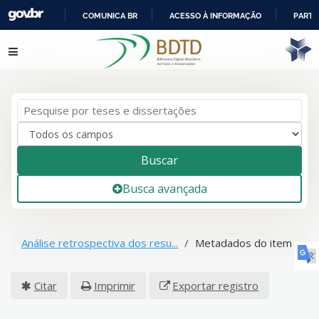
COMUNICA BR
ACESSO À INFORMAÇÃO
PARTI
IR
Pular para o conteúdo
PARA
O
CONTEÚDO
Buscar
Busca avançada
Análise retrospectiva dos resu...
Metadados do item
Citar
Imprimir
Exportar registro