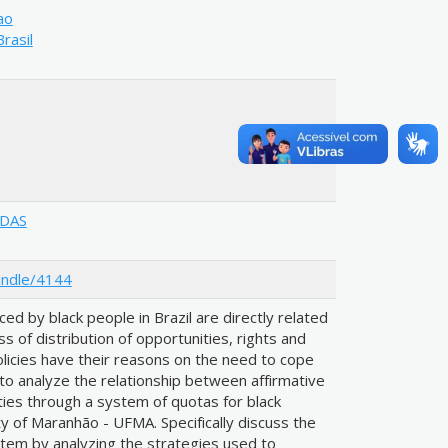
ao
Brasil
ADAS
andle/4144
ed by black people in Brazil are directly related
ss of distribution of opportunities, rights and
olicies have their reasons on the need to cope
s to analyze the relationship between affirmative
ities through a system of quotas for black
y of Maranhão - UFMA. Specifically discuss the
tem by analyzing the strategies used to