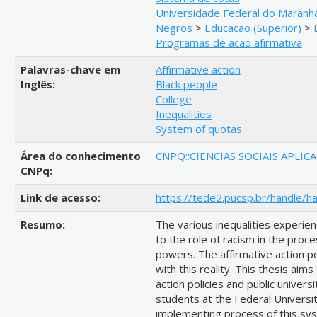
Universidade Federal do Maranh
Negros
>
Educacao (Superior)
>
Programas de acao afirmativa
Palavras-chave em
Affirmative action
Inglês:
Black people
College
Inequalities
System of quotas
Área do conhecimento
CNPQ::CIENCIAS SOCIAIS APLIC
CNPq:
Link de acesso:
https://tede2.pucsp.br/handle/h
Resumo:
The various inequalities experienc
to the role of racism in the proce
powers. The affirmative action p
with this reality. This thesis aim
action policies and public univers
students at the Federal Universit
implementing process of this sys