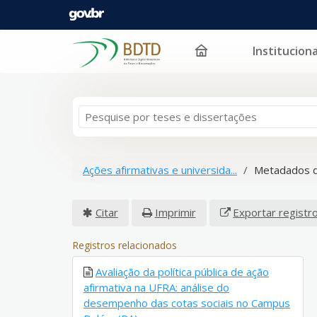
Instituciona
Pular para o conteúdo
Ações afirmativas e universida...
Metadados d
Citar
Imprimir
Exportar registr
Registros relacionados
Avaliação da política pública de ação
afirmativa na UFRA: análise do
desempenho das cotas sociais no Campus