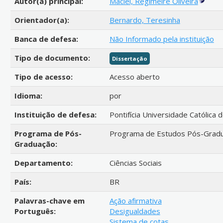
Autor(a) principal:
Maciel, Regimeire Oliveira
Orientador(a):
Bernardo, Teresinha
Banca de defesa:
Não Informado pela instituição
Tipo de documento:
Dissertação
Tipo de acesso:
Acesso aberto
Idioma:
por
Instituição de defesa:
Pontifícia Universidade Católica 
Programa de Pós-
Programa de Estudos Pós-Gradua
Graduação:
Departamento:
Ciências Sociais
País:
BR
Palavras-chave em
Ação afirmativa
Português:
Desigualdades
Sistema de cotas