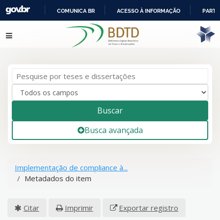
COMUNICA BR
ACESSO À INFORMAÇÃO
PARTI
IR
Pular para o conteúdo
PARA
O
CONTEÚDO
Buscar
Busca avançada
Implementação de compliance à...
Metadados do item
Citar
Imprimir
Exportar registro